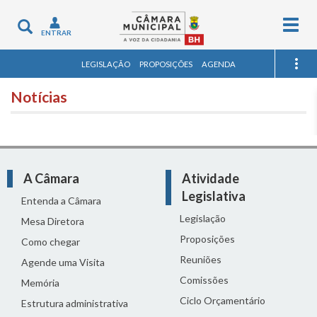
Togg
Toggle
ENTRAR
navig
navigation
LEGISLAÇÃO
PROPOSIÇÕES
AGENDA
Notícias
A Câmara
Atividade
Legislativa
Entenda a Câmara
Legislação
Mesa Diretora
Proposições
Como chegar
Reuniões
Agende uma Visita
Comissões
Memória
Ciclo Orçamentário
Estrutura administrativa