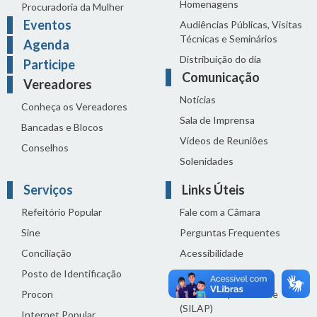
Homenagens
Procuradoria da Mulher
Eventos
Audiências Públicas, Visitas
Técnicas e Seminários
Agenda
Distribuição do dia
Participe
Comunicação
Vereadores
Notícias
Conheça os Vereadores
Sala de Imprensa
Bancadas e Blocos
Vídeos de Reuniões
Conselhos
Solenidades
Serviços
Links Úteis
Refeitório Popular
Fale com a Câmara
Sine
Perguntas Frequentes
Conciliação
Acessibilidade
Posto de Identificação
Termos de uso
Procon
Política de privacidade
(SILAP)
Internet Popular