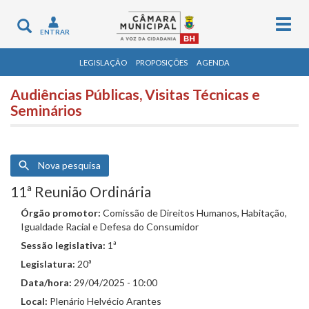
Togg
Toggle
ENTRAR
navig
navigation
LEGISLAÇÃO
PROPOSIÇÕES
AGENDA
Audiências Públicas, Visitas Técnicas e
Seminários
Nova pesquisa
11ª Reunião Ordinária
Órgão promotor:
Comissão de Direitos Humanos, Habitação,
Igualdade Racial e Defesa do Consumidor
Sessão legislativa:
1ª
Legislatura:
20ª
Data/hora:
29/04/2025 - 10:00
Local:
Plenário Helvécio Arantes