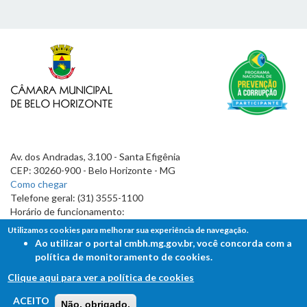
Av. dos Andradas, 3.100 - Santa Efigênia
CEP: 30260-900 - Belo Horizonte - MG
Como chegar
Telefone geral: (31) 3555-1100
Horário de funcionamento:
7h às 19h
Utilizamos cookies para melhorar sua experiência de navegação.
Ao utilizar o portal cmbh.mg.gov.br, você concorda com a
política de monitoramento de cookies.
Clique aqui para ver a política de cookies
FALE COM A CÂMARA
ACEITO
Não, obrigado.
Ouvidoria - Lei de Acesso à Informação