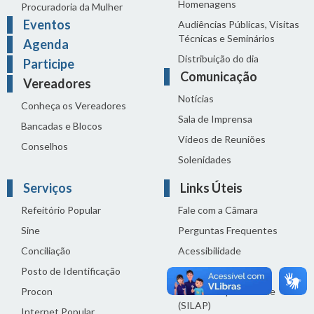
Homenagens
Procuradoria da Mulher
Eventos
Audiências Públicas, Visitas
Técnicas e Seminários
Agenda
Distribuição do dia
Participe
Comunicação
Vereadores
Notícias
Conheça os Vereadores
Sala de Imprensa
Bancadas e Blocos
Vídeos de Reuniões
Conselhos
Solenidades
Serviços
Links Úteis
Refeitório Popular
Fale com a Câmara
Sine
Perguntas Frequentes
Conciliação
Acessibilidade
Posto de Identificação
Termos de uso
Procon
Política de privacidade
(SILAP)
Internet Popular