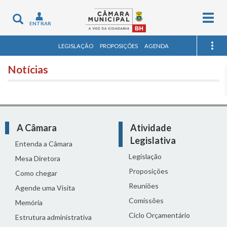
Togg
Toggle
ENTRAR
navig
navigation
LEGISLAÇÃO
PROPOSIÇÕES
AGENDA
Notícias
A Câmara
Atividade
Legislativa
Entenda a Câmara
Legislação
Mesa Diretora
Proposições
Como chegar
Reuniões
Agende uma Visita
Comissões
Memória
Ciclo Orçamentário
Estrutura administrativa