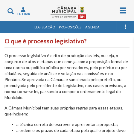
Togg
Toggle
ENTRAR
navig
navigation
LEGISLAÇÃO
PROPOSIÇÕES
AGENDA
O que é processo legislativo?
O processo legislativo é o rito de produção das leis, ou seja, o
conjunto de atos e etapas que começa com a proposição formal de
uma norma ou política pública por vereadores, pelo prefeito ou por
cidadãos, seguida de análise e votação nas comissões e no
Plenário. Se aprovada na Câmara e sancionada pelo prefeito, ou
promulgada pelo presidente do Legislativo, nos casos previstos, a
norma torna-se lei, passando a compor o ordenamento legal do
Municipio.
A Câmara Municipal tem suas próprias regras para essas etapas,
que incluem:
a técnica correta de escrever e apresentar a proposta;
a ordem e os prazos de cada etapa pela qual o projeto deve