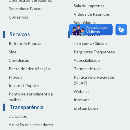
Conheça os Vereadores
Sala de Imprensa
Bancadas e Blocos
Vídeos de Reuniões
Conselhos
Solenidades
Serviços
Links Úteis
Refeitório Popular
Fale com a Câmara
Sine
Perguntas Frequentes
Conciliação
Acessibilidade
Posto de Identificação
Termos de uso
Procon
Política de privacidade
(SILAP)
Internet Popular
Webmail
Ponto de atendimento à
mulher
Intranet
Transparência
Efetuar Login
Licitações
Atuação dos vereadores