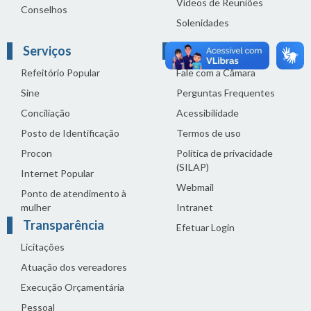
Vídeos de Reuniões
Conselhos
Solenidades
Serviços
Links Úteis
Refeitório Popular
Fale com a Câmara
Sine
Perguntas Frequentes
Conciliação
Acessibilidade
Posto de Identificação
Termos de uso
Procon
Política de privacidade
(SILAP)
Internet Popular
Webmail
Ponto de atendimento à
mulher
Intranet
Transparência
Efetuar Login
Licitações
Atuação dos vereadores
Execução Orçamentária
Pessoal