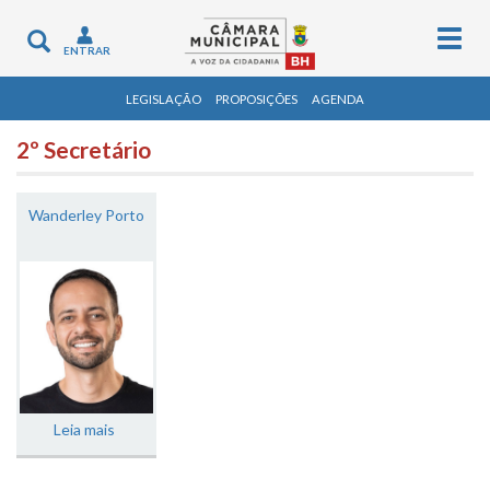
Togg
Toggle
ENTRAR
navig
navigation
LEGISLAÇÃO
PROPOSIÇÕES
AGENDA
2º Secretário
Wanderley Porto
Leia mais
sobre Wanderley Porto