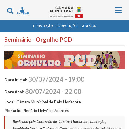
Togg
Toggle
ENTRAR
navig
navigation
LEGISLAÇÃO
PROPOSIÇÕES
AGENDA
Seminário - Orgulho PCD
30/07/2024 - 19:00
Data inicial:
30/07/2024 - 22:00
Data final:
Local:
Câmara Municipal de Belo Horizonte
Plenário:
Plenário Helvécio Arantes
Realizado pela Comissão de Direitos Humanos, Habitação,
Igualdade Racial e Defesa do Consumidor, o seminário vai debater a