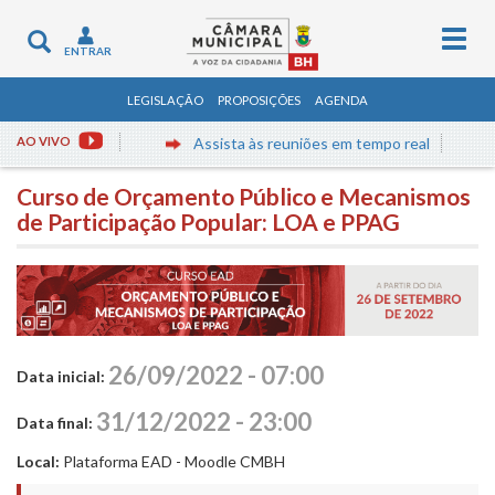
Togg
Toggle
ENTRAR
navig
navigation
LEGISLAÇÃO
PROPOSIÇÕES
AGENDA
AO VIVO
Assista às reuniões em tempo real
Curso de Orçamento Público e Mecanismos
de Participação Popular: LOA e PPAG
26/09/2022 - 07:00
Data inicial:
31/12/2022 - 23:00
Data final:
Local:
Plataforma EAD - Moodle CMBH