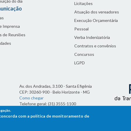
buição do dia
Licitações
unicação
Atuação dos vereadores
as
Execução Orçamentária
de Imprensa
Pessoal
s de Reuniões
Verba Indenizatória
idades
Contratos e convênios
Concursos
LGPD
Av. dos Andradas, 3.100 - Santa Efigênia
CEP: 30260-900 - Belo Horizonte - MG
Como chegar
Telefone geral: (31) 3555-1100
Horário de funcionamento:
egação.
7h às 19h
ê concorda com a política de monitoramento de