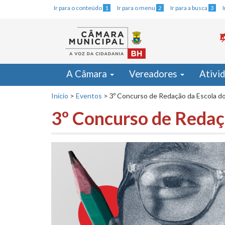
Ir para o conteúdo
1
Ir para o menu
2
Ir para a busca
3
A Câmara
Vereadores
Ativi
Início
>
Eventos
>
3º Concurso de Redação da Escola do
3º Concurso de Redaçã