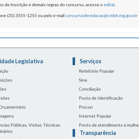
s de inscrição e demais regras do concurso, acesse o
edital
.
one (31) 3555-1255 ou pelo e-mail
concursoderedacao@cmbh.mg.gov.br
idade Legislativa
Serviços
lação
Refeitório Popular
sições
Sine
ões
Conciliação
sões
Posto de Identificação
 Orçamentário
Procon
nagens
Internet Popular
cias Públicas, Visitas Técnicas
Ponto de atendimento à mulhe
inários
Transparência