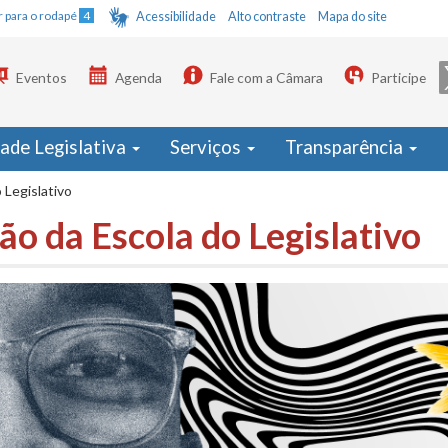
Ir para o rodapé
4
Acessibilidade
Alto contraste
Mapa do site
Eventos
Agenda
Fale com a Câmara
Participe
dade Legislativa
Serviços
Transparência
 Legislativo
o da Escola do Legislativo