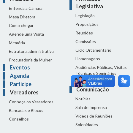
Legislativa
Entenda a Câmara
Legislação
Mesa Diretora
Proposições
Como chegar
Reuniões
Agende uma Visita
Comissões
Memória
Ciclo Orçamentário
Estrutura administrativa
Homenagens
Procuradoria da Mulher
Eventos
Audiências Públicas, Visitas
Técnicas e Seminários
Agenda
Distribuição do dia
Participe
Comunicação
Vereadores
Notícias
Conheça os Vereadores
Sala de Imprensa
Bancadas e Blocos
Vídeos de Reuniões
Conselhos
Solenidades