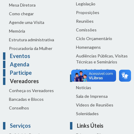
Legislação
Mesa Diretora
Proposições
Como chegar
Reuniões
Agende uma Visita
Comissões
Memória
Ciclo Orçamentário
Estrutura administrativa
Homenagens
Procuradoria da Mulher
Eventos
Audiências Públicas, Visitas
Técnicas e Seminários
Agenda
Distribuição do dia
Participe
Comunicação
Vereadores
Notícias
Conheça os Vereadores
Sala de Imprensa
Bancadas e Blocos
Vídeos de Reuniões
Conselhos
Solenidades
Serviços
Links Úteis