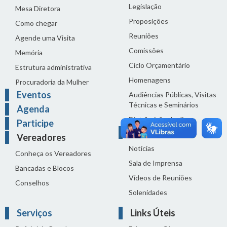
Legislação
Mesa Diretora
Proposições
Como chegar
Reuniões
Agende uma Visita
Comissões
Memória
Ciclo Orçamentário
Estrutura administrativa
Homenagens
Procuradoria da Mulher
Eventos
Audiências Públicas, Visitas
Técnicas e Seminários
Agenda
Distribuição do dia
Participe
Comunicação
Vereadores
Notícias
Conheça os Vereadores
Sala de Imprensa
Bancadas e Blocos
Vídeos de Reuniões
Conselhos
Solenidades
Serviços
Links Úteis