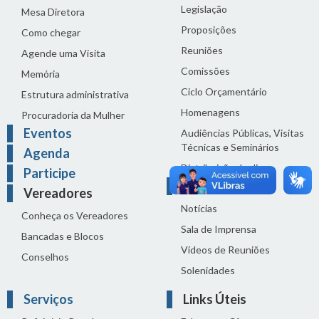
Legislação
Mesa Diretora
Proposições
Como chegar
Reuniões
Agende uma Visita
Comissões
Memória
Ciclo Orçamentário
Estrutura administrativa
Homenagens
Procuradoria da Mulher
Eventos
Audiências Públicas, Visitas
Técnicas e Seminários
Agenda
Distribuição do dia
Participe
Comunicação
Vereadores
Notícias
Conheça os Vereadores
Sala de Imprensa
Bancadas e Blocos
Vídeos de Reuniões
Conselhos
Solenidades
Serviços
Links Úteis