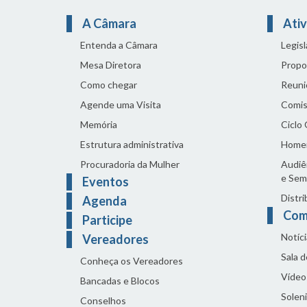
A Câmara
Ativ
Entenda a Câmara
Legis
Mesa Diretora
Propo
Como chegar
Reuni
Agende uma Visita
Comis
Memória
Ciclo
Estrutura administrativa
Home
Procuradoria da Mulher
Audiên
e Sem
Eventos
Distri
Agenda
Com
Participe
Notíci
Vereadores
Sala 
Conheça os Vereadores
Vídeo
Bancadas e Blocos
Solen
Conselhos