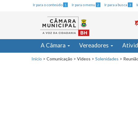
Ir para o conteúdo
1
Ir para o menu
2
Ir para a busca
3
A Câmara
Vereadores
Ativi
Início
>
Comunicação
>
Vídeos
>
Solenidades
>
Reunião