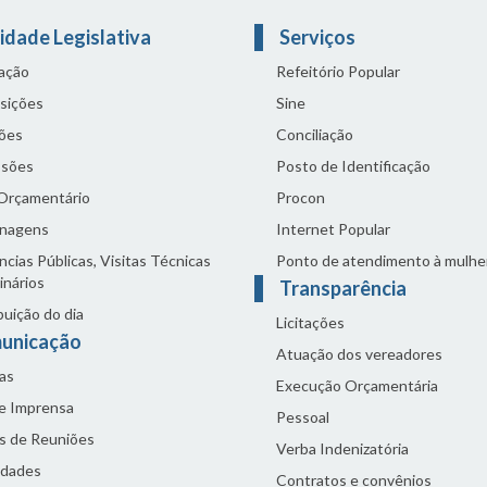
idade Legislativa
Serviços
lação
Refeitório Popular
sições
Sine
ões
Conciliação
sões
Posto de Identificação
 Orçamentário
Procon
nagens
Internet Popular
cias Públicas, Visitas Técnicas
Ponto de atendimento à mulhe
inários
Transparência
buição do dia
Licitações
unicação
Atuação dos vereadores
as
Execução Orçamentária
de Imprensa
Pessoal
s de Reuniões
Verba Indenizatória
idades
Contratos e convênios