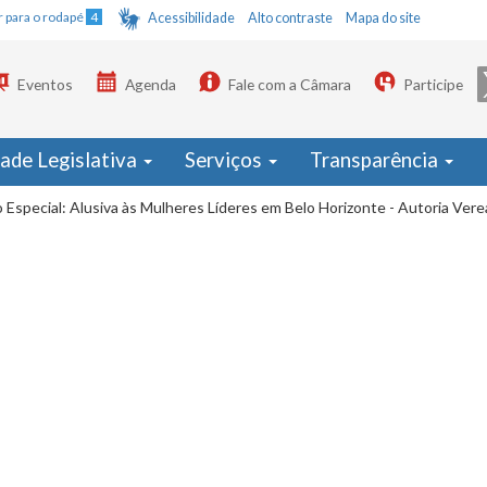
Ir para o rodapé
4
Acessibilidade
Alto contraste
Mapa do site
Eventos
Agenda
Fale com a Câmara
Participe
dade Legislativa
Serviços
Transparência
 Especial: Alusiva às Mulheres Líderes em Belo Horizonte - Autoria Vere