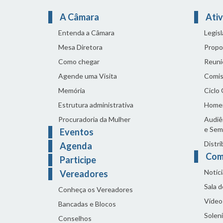
A Câmara
Ativ
Entenda a Câmara
Legis
Mesa Diretora
Propo
Como chegar
Reuni
Agende uma Visita
Comis
Memória
Ciclo
Estrutura administrativa
Home
Procuradoria da Mulher
Audiên
e Sem
Eventos
Distri
Agenda
Com
Participe
Notíci
Vereadores
Sala 
Conheça os Vereadores
Vídeo
Bancadas e Blocos
Solen
Conselhos