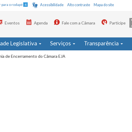
Ir para o rodapé
4
Acessibilidade
Alto contraste
Mapa do site
Eventos
Agenda
Fale com a Câmara
Participe
dade Legislativa
Serviços
Transparência
nia de Encerramento do Câmara EJA