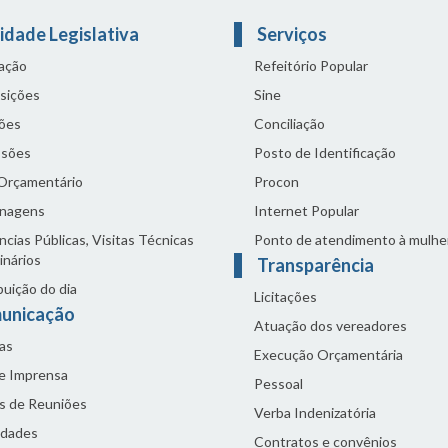
idade Legislativa
Serviços
lação
Refeitório Popular
sições
Sine
ões
Conciliação
sões
Posto de Identificação
 Orçamentário
Procon
nagens
Internet Popular
cias Públicas, Visitas Técnicas
Ponto de atendimento à mulhe
inários
Transparência
buição do dia
Licitações
unicação
Atuação dos vereadores
as
Execução Orçamentária
de Imprensa
Pessoal
s de Reuniões
Verba Indenizatória
idades
Contratos e convênios