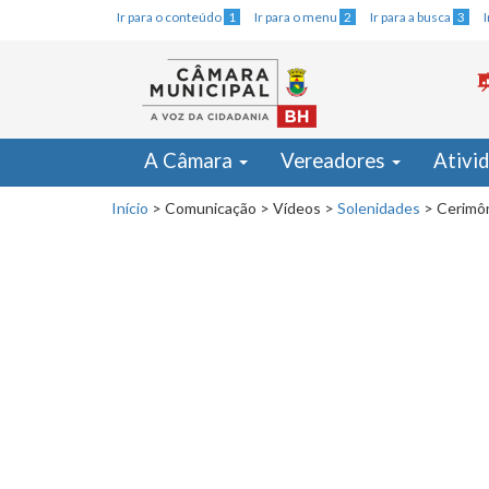
Ir para o conteúdo
1
Ir para o menu
2
Ir para a busca
3
A Câmara
Vereadores
Ativi
Início
>
Comunicação
>
Vídeos
>
Solenidades
>
Cerimô