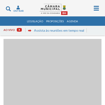
Togg
Toggle
ENTRAR
navig
navigation
LEGISLAÇÃO
PROPOSIÇÕES
AGENDA
AO VIVO
Assista às reuniões em tempo real