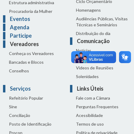
Ciclo Orçamentário
Estrutura administrativa
Homenagens
Procuradoria da Mulher
Eventos
Audiências Públicas, Visitas
Técnicas e Seminários
Agenda
Distribuição do dia
Participe
Comunicação
Vereadores
Notícias
Conheça os Vereadores
Sala de Imprensa
Bancadas e Blocos
Vídeos de Reuniões
Conselhos
Solenidades
Serviços
Links Úteis
Refeitório Popular
Fale com a Câmara
Sine
Perguntas Frequentes
Conciliação
Acessibilidade
Posto de Identificação
Termos de uso
Procon
Política de privacidade