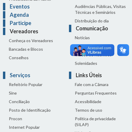
Eventos
Audiências Públicas, Visitas
Técnicas e Seminários
Agenda
Distribuição do dia
Participe
Comunicação
Vereadores
Notícias
Conheça os Vereadores
Sala de Imprensa
Bancadas e Blocos
Vídeos de Reuniões
Conselhos
Solenidades
Serviços
Links Úteis
Refeitório Popular
Fale com a Câmara
Sine
Perguntas Frequentes
Conciliação
Acessibilidade
Posto de Identificação
Termos de uso
Procon
Política de privacidade
(SILAP)
Internet Popular