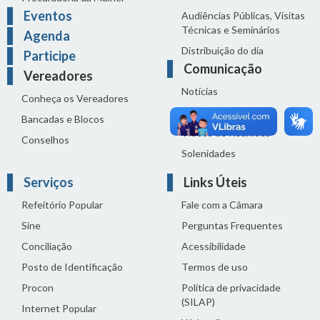
Eventos
Audiências Públicas, Visitas
Técnicas e Seminários
Agenda
Distribuição do dia
Participe
Comunicação
Vereadores
Notícias
Conheça os Vereadores
Sala de Imprensa
Bancadas e Blocos
Vídeos de Reuniões
Conselhos
Solenidades
Serviços
Links Úteis
Refeitório Popular
Fale com a Câmara
Sine
Perguntas Frequentes
Conciliação
Acessibilidade
Posto de Identificação
Termos de uso
Procon
Política de privacidade
(SILAP)
Internet Popular