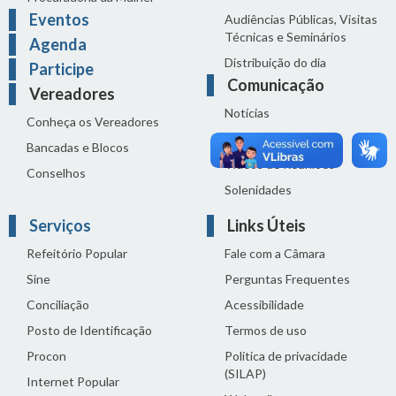
Eventos
Audiências Públicas, Visitas
Técnicas e Seminários
Agenda
Distribuição do dia
Participe
Comunicação
Vereadores
Notícias
Conheça os Vereadores
Sala de Imprensa
Bancadas e Blocos
Vídeos de Reuniões
Conselhos
Solenidades
Serviços
Links Úteis
Refeitório Popular
Fale com a Câmara
Sine
Perguntas Frequentes
Conciliação
Acessibilidade
Posto de Identificação
Termos de uso
Procon
Política de privacidade
(SILAP)
Internet Popular