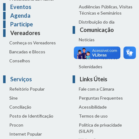
Eventos
Audiências Públicas, Visitas
Técnicas e Seminários
Agenda
Distribuição do dia
Participe
Comunicação
Vereadores
Notícias
Conheça os Vereadores
Sala de Imprensa
Bancadas e Blocos
Vídeos de Reuniões
Conselhos
Solenidades
Serviços
Links Úteis
Refeitório Popular
Fale com a Câmara
Sine
Perguntas Frequentes
Conciliação
Acessibilidade
Posto de Identificação
Termos de uso
Procon
Política de privacidade
(SILAP)
Internet Popular