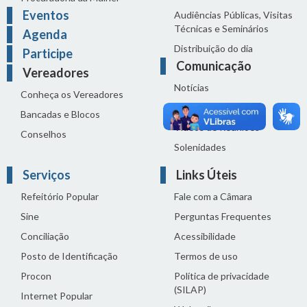
Eventos
Audiências Públicas, Visitas
Técnicas e Seminários
Agenda
Distribuição do dia
Participe
Comunicação
Vereadores
Notícias
Conheça os Vereadores
Sala de Imprensa
Bancadas e Blocos
Vídeos de Reuniões
Conselhos
Solenidades
Serviços
Links Úteis
Refeitório Popular
Fale com a Câmara
Sine
Perguntas Frequentes
Conciliação
Acessibilidade
Posto de Identificação
Termos de uso
Procon
Política de privacidade
(SILAP)
Internet Popular