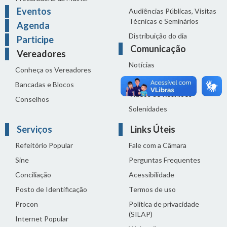
Eventos
Audiências Públicas, Visitas
Técnicas e Seminários
Agenda
Distribuição do dia
Participe
Comunicação
Vereadores
Notícias
Conheça os Vereadores
Sala de Imprensa
Bancadas e Blocos
Vídeos de Reuniões
Conselhos
Solenidades
Serviços
Links Úteis
Refeitório Popular
Fale com a Câmara
Sine
Perguntas Frequentes
Conciliação
Acessibilidade
Posto de Identificação
Termos de uso
Procon
Política de privacidade
(SILAP)
Internet Popular