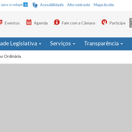
Ir para o rodapé
4
Acessibilidade
Alto contraste
Mapa do site
Eventos
Agenda
Fale com a Câmara
Participe
dade Legislativa
Serviços
Transparência
o Ordinária