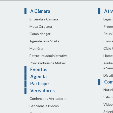
A Câmara
Ativ
Entenda a Câmara
Legis
Mesa Diretora
Propo
Como chegar
Reuni
Agende uma Visita
Comis
Memória
Ciclo
Estrutura administrativa
Home
Procuradoria da Mulher
Audiên
e Sem
Eventos
Distri
Agenda
Com
Participe
Notíci
Vereadores
Sala 
Conheça os Vereadores
Vídeo
Bancadas e Blocos
Solen