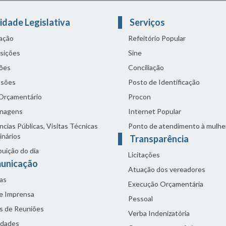
idade Legislativa
Serviços
lação
Refeitório Popular
sições
Sine
ões
Conciliação
sões
Posto de Identificação
 Orçamentário
Procon
nagens
Internet Popular
cias Públicas, Visitas Técnicas
Ponto de atendimento à mulhe
inários
Transparência
buição do dia
Licitações
unicação
Atuação dos vereadores
as
Execução Orçamentária
de Imprensa
Pessoal
s de Reuniões
Verba Indenizatória
idades