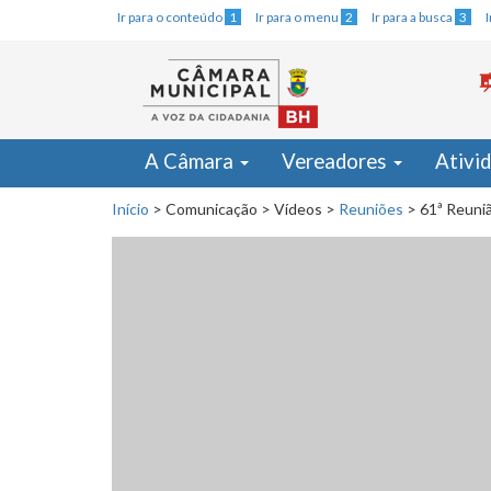
Ir para o conteúdo
1
Ir para o menu
2
Ir para a busca
3
A Câmara
Vereadores
Ativi
Início
>
Comunicação
>
Vídeos
>
Reuniões
>
61ª Reuniã