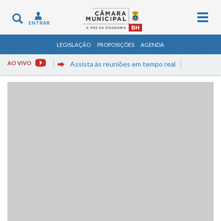
Togg
Toggle
ENTRAR
navig
navigation
LEGISLAÇÃO
PROPOSIÇÕES
AGENDA
AO VIVO
Assista às reuniões em tempo real