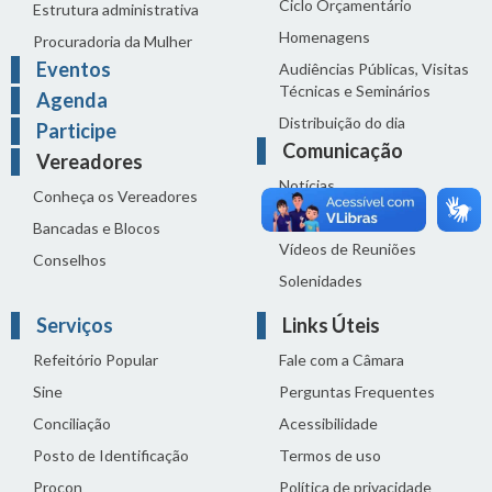
Ciclo Orçamentário
Estrutura administrativa
Homenagens
Procuradoria da Mulher
Eventos
Audiências Públicas, Visitas
Técnicas e Seminários
Agenda
Distribuição do dia
Participe
Comunicação
Vereadores
Notícias
Conheça os Vereadores
Sala de Imprensa
Bancadas e Blocos
Vídeos de Reuniões
Conselhos
Solenidades
Serviços
Links Úteis
Refeitório Popular
Fale com a Câmara
Sine
Perguntas Frequentes
Conciliação
Acessibilidade
Posto de Identificação
Termos de uso
Procon
Política de privacidade