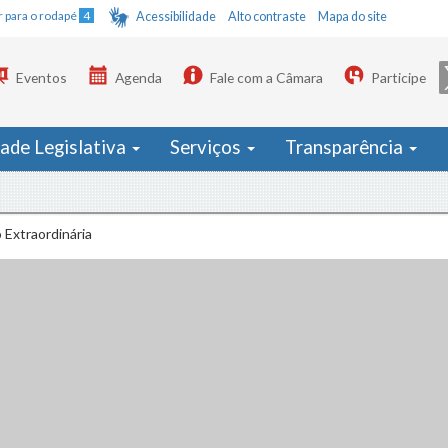
Ir para o rodapé
4
Acessibilidade
Alto contraste
Mapa do site
Eventos
Agenda
Fale com a Câmara
Participe
dade Legislativa
Serviços
Transparência
 Extraordinária