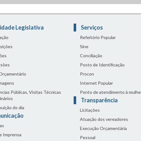
idade Legislativa
Serviços
lação
Refeitório Popular
sições
Sine
ões
Conciliação
sões
Posto de Identificação
 Orçamentário
Procon
nagens
Internet Popular
cias Públicas, Visitas Técnicas
Ponto de atendimento à mulhe
inários
Transparência
buição do dia
Licitações
unicação
Atuação dos vereadores
as
Execução Orçamentária
de Imprensa
Pessoal