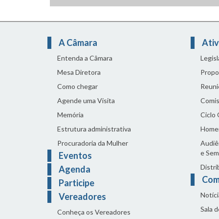
A Câmara
Ativ
Entenda a Câmara
Legis
Mesa Diretora
Propo
Como chegar
Reuni
Agende uma Visita
Comis
Memória
Ciclo
Estrutura administrativa
Home
Procuradoria da Mulher
Audiên
e Sem
Eventos
Distri
Agenda
Com
Participe
Notíci
Vereadores
Sala 
Conheça os Vereadores