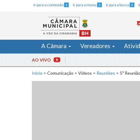
Ir para o conteúdo
1
Ir para o menu
2
Ir para a busca
3
A Câmara
Vereadores
Ativi
AO VIVO
Início
>
Comunicação
>
Vídeos
>
Reuniões
>
5ª Reunião