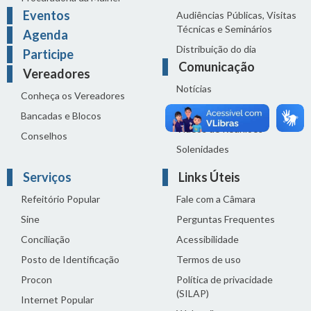
Eventos
Audiências Públicas, Visitas
Técnicas e Seminários
Agenda
Distribuição do dia
Participe
Comunicação
Vereadores
Notícias
Conheça os Vereadores
Sala de Imprensa
Bancadas e Blocos
Vídeos de Reuniões
Conselhos
Solenidades
Serviços
Links Úteis
Refeitório Popular
Fale com a Câmara
Sine
Perguntas Frequentes
Conciliação
Acessibilidade
Posto de Identificação
Termos de uso
Procon
Política de privacidade
(SILAP)
Internet Popular