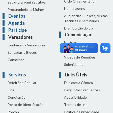
Ciclo Orçamentário
Estrutura administrativa
Homenagens
Procuradoria da Mulher
Eventos
Audiências Públicas, Visitas
Técnicas e Seminários
Agenda
Distribuição do dia
Participe
Comunicação
Vereadores
Notícias
Conheça os Vereadores
Sala de Imprensa
Bancadas e Blocos
Vídeos de Reuniões
Conselhos
Solenidades
Serviços
Links Úteis
Refeitório Popular
Fale com a Câmara
Sine
Perguntas Frequentes
Conciliação
Acessibilidade
Posto de Identificação
Termos de uso
Procon
Política de privacidade