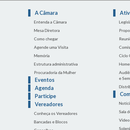
A Câmara
Ativ
Entenda a Câmara
Legis
Mesa Diretora
Propo
Como chegar
Reuni
Agende uma Visita
Comis
Memória
Ciclo
Estrutura administrativa
Home
Procuradoria da Mulher
Audiên
e Sem
Eventos
Distri
Agenda
Com
Participe
Notíci
Vereadores
Sala 
Conheça os Vereadores
Vídeo
Bancadas e Blocos
Solen