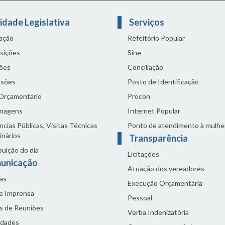
idade Legislativa
Serviços
lação
Refeitório Popular
sições
Sine
ões
Conciliação
sões
Posto de Identificação
 Orçamentário
Procon
nagens
Internet Popular
cias Públicas, Visitas Técnicas
Ponto de atendimento à mulhe
inários
Transparência
buição do dia
Licitações
unicação
Atuação dos vereadores
as
Execução Orçamentária
de Imprensa
Pessoal
s de Reuniões
Verba Indenizatória
idades