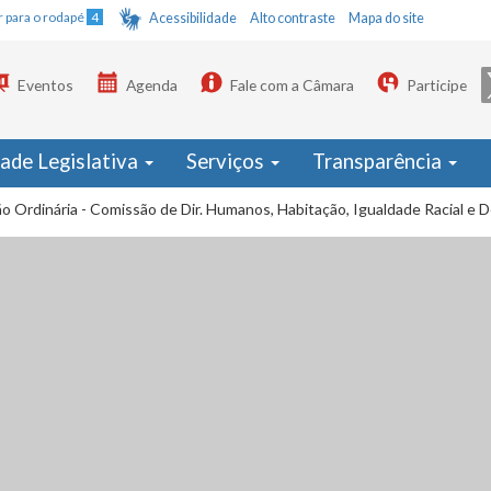
Ir para o rodapé
4
Acessibilidade
Alto contraste
Mapa do site
Eventos
Agenda
Fale com a Câmara
Participe
dade Legislativa
Serviços
Transparência
o Ordinária - Comissão de Dir. Humanos, Habitação, Igualdade Racial e