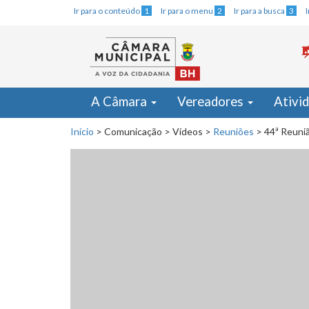
Ir para o conteúdo
1
Ir para o menu
2
Ir para a busca
3
A Câmara
Vereadores
Ativi
Início
>
Comunicação
>
Vídeos
>
Reuniões
>
44ª Reuniã