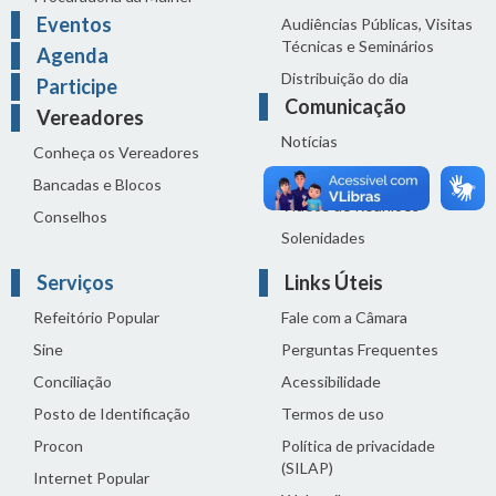
Eventos
Audiências Públicas, Visitas
Técnicas e Seminários
Agenda
Distribuição do dia
Participe
Comunicação
Vereadores
Notícias
Conheça os Vereadores
Sala de Imprensa
Bancadas e Blocos
Vídeos de Reuniões
Conselhos
Solenidades
Serviços
Links Úteis
Refeitório Popular
Fale com a Câmara
Sine
Perguntas Frequentes
Conciliação
Acessibilidade
Posto de Identificação
Termos de uso
Procon
Política de privacidade
(SILAP)
Internet Popular