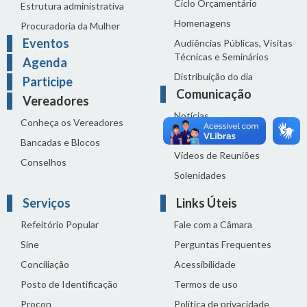
Ciclo Orçamentário
Estrutura administrativa
Homenagens
Procuradoria da Mulher
Eventos
Audiências Públicas, Visitas
Técnicas e Seminários
Agenda
Distribuição do dia
Participe
Comunicação
Vereadores
Notícias
Conheça os Vereadores
Sala de Imprensa
Bancadas e Blocos
Vídeos de Reuniões
Conselhos
Solenidades
Serviços
Links Úteis
Refeitório Popular
Fale com a Câmara
Sine
Perguntas Frequentes
Conciliação
Acessibilidade
Posto de Identificação
Termos de uso
Procon
Política de privacidade