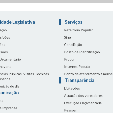
idade Legislativa
Serviços
lação
Refeitório Popular
sições
Sine
ões
Conciliação
sões
Posto de Identificação
 Orçamentário
Procon
nagens
Internet Popular
cias Públicas, Visitas Técnicas
Ponto de atendimento à mulhe
inários
Transparência
buição do dia
Licitações
unicação
Atuação dos vereadores
as
Execução Orçamentária
de Imprensa
Pessoal