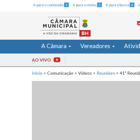
Ir para o conteúdo
1
Ir para o menu
2
Ir para a busca
3
A Câmara
Vereadores
Ativi
AO VIVO
Início
>
Comunicação
>
Vídeos
>
Reuniões
>
41ª Reuni