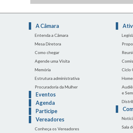
A Câmara
Ativ
Entenda a Câmara
Legis
Mesa Diretora
Propo
Como chegar
Reuni
Agende uma Visita
Comis
Memória
Ciclo
Estrutura administrativa
Home
Procuradoria da Mulher
Audiên
e Sem
Eventos
Distri
Agenda
Com
Participe
Notíci
Vereadores
Sala 
Conheça os Vereadores