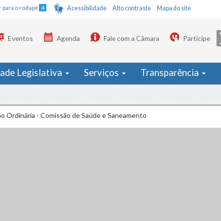
Ir para o rodapé
4
Acessibilidade
Alto contraste
Mapa do site
Eventos
Agenda
Fale com a Câmara
Participe
dade Legislativa
Serviços
Transparência
ão Ordinária - Comissão de Saúde e Saneamento