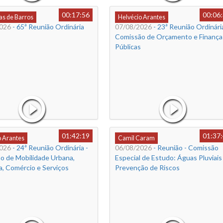
00:17:56
00:06
s de Barros
Helvécio Arantes
026
- 65ª Reunião Ordinária
07/08/2026
- 23ª Reunião Ordinária
Comissão de Orçamento e Finança
Públicas
01:42:19
01:37
o Arantes
Camil Caram
026
- 24ª Reunião Ordinária -
06/08/2026
- Reunião - Comissão
o de Mobilidade Urbana,
Especial de Estudo: Águas Pluviais
a, Comércio e Serviços
Prevenção de Riscos