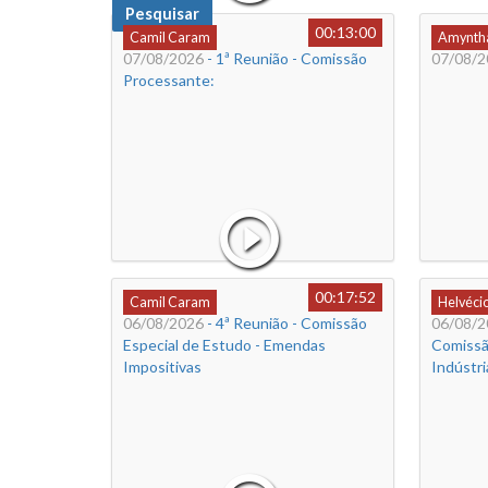
Pesquisar
00:13:00
Camil Caram
Amyntha
07/08/2026
- 1ª Reunião - Comissão
07/08/2
Processante:
00:17:52
Camil Caram
Helvéci
06/08/2026
- 4ª Reunião - Comissão
06/08/2
Especial de Estudo - Emendas
Comissã
Impositivas
Indústri