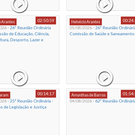
02:50:59
00:24
o Arantes
Helvécio Arantes
026
- 26ª Reunião Ordinária
05/08/2026
- 26ª Reunião Ordinária
ssão de Educação, Ciência,
Comissão de Saúde e Saneamento
ltura, Desporto, Lazer e
00:14:17
01:54
Caram
Amynthas de Barros
026
- 25ª Reunião Ordinária -
04/08/2026
- 62ª Reunião Ordinári
 de Legislação e Justiça