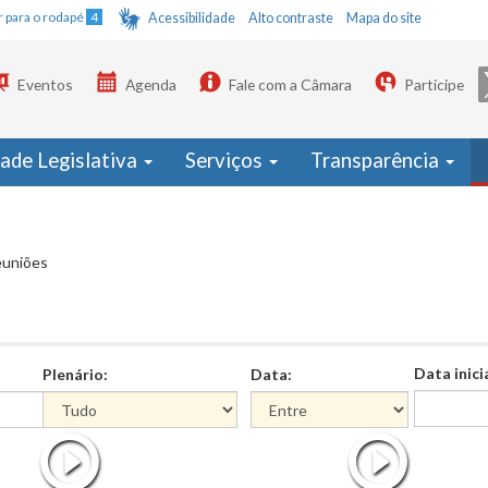
Ir para o rodapé
4
Acessibilidade
Alto contraste
Mapa do site
Eventos
Agenda
Fale com a Câmara
Participe
dade Legislativa
Serviços
Transparência
euniões
Data inici
Plenário:
Data:
Data
Data