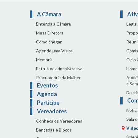
A Câmara
Ativ
Entenda a Câmara
Legis
Mesa Diretora
Propo
Como chegar
Reuni
Agende uma Visita
Comis
Memória
Ciclo
Estrutura administrativa
Home
Procuradoria da Mulher
Audiên
e Sem
Eventos
Distri
Agenda
Com
Participe
Notíci
Vereadores
Sala 
Conheça os Vereadores
Vídeo
Bancadas e Blocos
Solen