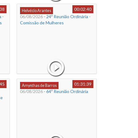
:38
00:02:40
Helvécio Arantes
 -
06/08/2026
- 24ª Reunião Ordinária -
s
Comissão de Mulheres
:45
01:31:39
Amynthas de Barros
06/08/2026
- 64ª Reunião Ordinária
 e