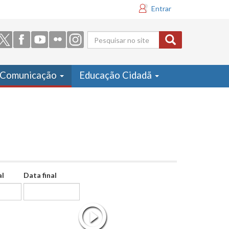
Entrar
Formulário
de busca
Comunicação
Educação Cidadã
al
Data final
Data