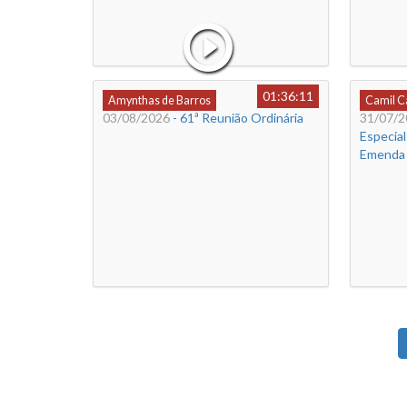
01:36:11
Amynthas de Barros
Camil 
03/08/2026
- 61ª Reunião Ordinária
31/07/2
Especial
Emenda 