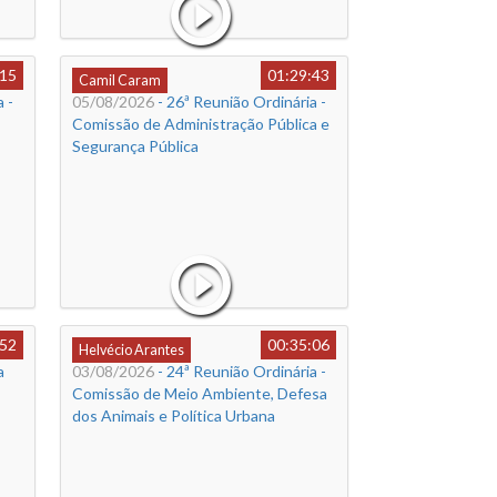
:15
01:29:43
Camil Caram
 -
05/08/2026
- 26ª Reunião Ordinária -
Comissão de Administração Pública e
Segurança Pública
:52
00:35:06
Helvécio Arantes
a
03/08/2026
- 24ª Reunião Ordinária -
Comissão de Meio Ambiente, Defesa
dos Animais e Política Urbana