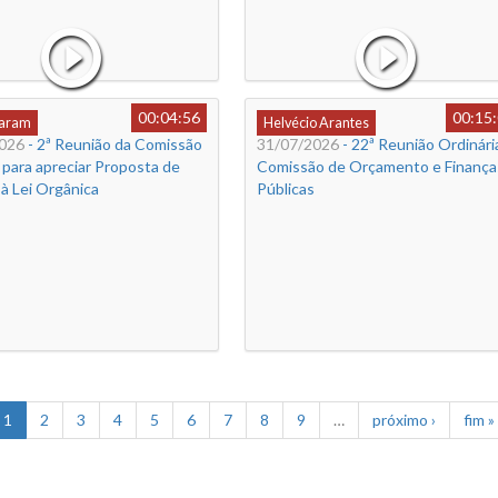
00:04:56
00:15
Caram
Helvécio Arantes
026
- 2ª Reunião da Comissão
31/07/2026
- 22ª Reunião Ordinária
 para apreciar Proposta de
Comissão de Orçamento e Finança
à Lei Orgânica
Públicas
1
2
3
4
5
6
7
8
9
…
próximo ›
fim »