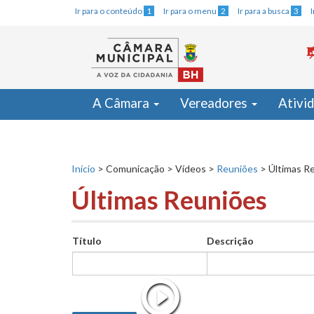
Ir para o conteúdo
1
Ir para o menu
2
Ir para a busca
3
A Câmara
Vereadores
Ativi
Início
>
Comunicação
>
Vídeos
>
Reuniões
>
Últimas R
Últimas Reuniões
Título
Descrição