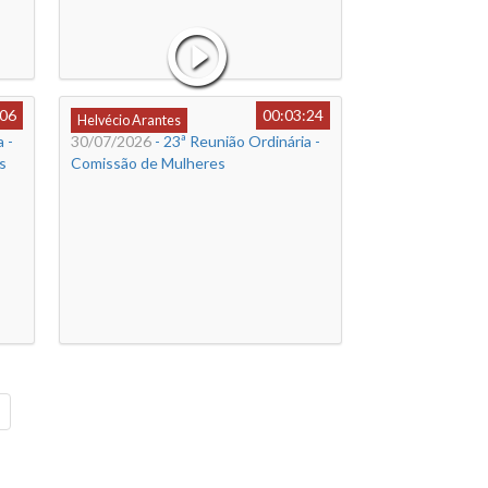
:06
00:03:24
Helvécio Arantes
 -
30/07/2026
- 23ª Reunião Ordinária -
s
Comissão de Mulheres