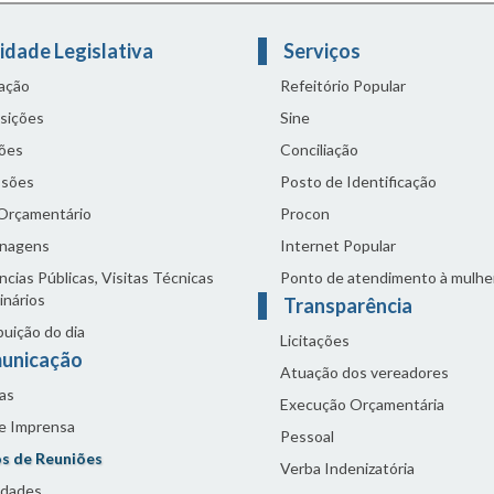
idade Legislativa
Serviços
lação
Refeitório Popular
sições
Sine
ões
Conciliação
sões
Posto de Identificação
 Orçamentário
Procon
nagens
Internet Popular
cias Públicas, Visitas Técnicas
Ponto de atendimento à mulhe
inários
Transparência
buição do dia
Licitações
unicação
Atuação dos vereadores
as
Execução Orçamentária
de Imprensa
Pessoal
s de Reuniões
Verba Indenizatória
idades