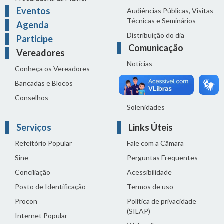
Eventos
Audiências Públicas, Visitas
Técnicas e Seminários
Agenda
Distribuição do dia
Participe
Comunicação
Vereadores
Notícias
Conheça os Vereadores
Sala de Imprensa
Bancadas e Blocos
Vídeos de Reuniões
Conselhos
Solenidades
Serviços
Links Úteis
Refeitório Popular
Fale com a Câmara
Sine
Perguntas Frequentes
Conciliação
Acessibilidade
Posto de Identificação
Termos de uso
Procon
Política de privacidade
(SILAP)
Internet Popular