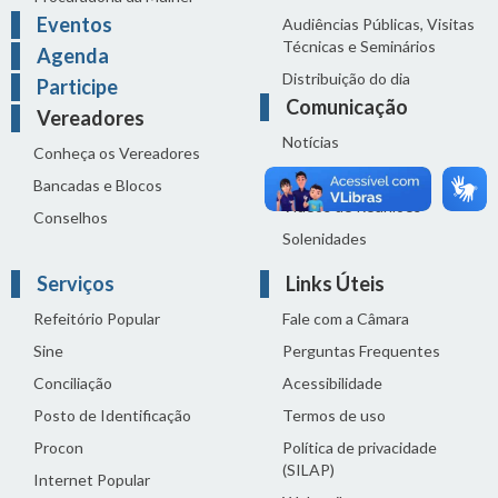
Eventos
Audiências Públicas, Visitas
Técnicas e Seminários
Agenda
Distribuição do dia
Participe
Comunicação
Vereadores
Notícias
Conheça os Vereadores
Sala de Imprensa
Bancadas e Blocos
Vídeos de Reuniões
Conselhos
Solenidades
Serviços
Links Úteis
Refeitório Popular
Fale com a Câmara
Sine
Perguntas Frequentes
Conciliação
Acessibilidade
Posto de Identificação
Termos de uso
Procon
Política de privacidade
(SILAP)
Internet Popular