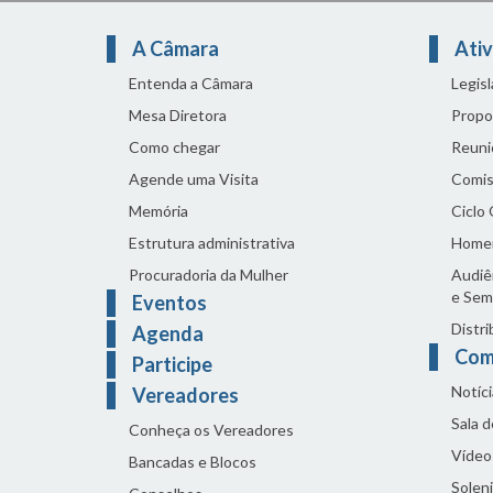
A Câmara
Ativ
Entenda a Câmara
Legis
Mesa Diretora
Propo
Como chegar
Reuni
Agende uma Visita
Comis
Memória
Ciclo
Estrutura administrativa
Home
Procuradoria da Mulher
Audiên
e Sem
Eventos
Distri
Agenda
Com
Participe
Notíci
Vereadores
Sala 
Conheça os Vereadores
Vídeo
Bancadas e Blocos
Solen