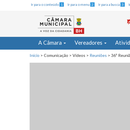
Ir para o conteúdo
1
Ir para o menu
2
Ir para a busca
3
A Câmara
Vereadores
Ativi
Início
>
Comunicação
>
Vídeos
>
Reuniões
>
36ª Reuniã