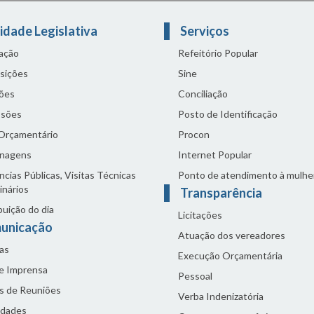
idade Legislativa
Serviços
lação
Refeitório Popular
sições
Sine
ões
Conciliação
sões
Posto de Identificação
 Orçamentário
Procon
nagens
Internet Popular
cias Públicas, Visitas Técnicas
Ponto de atendimento à mulhe
inários
Transparência
buição do dia
Licitações
unicação
Atuação dos vereadores
as
Execução Orçamentária
de Imprensa
Pessoal
s de Reuniões
Verba Indenizatória
idades