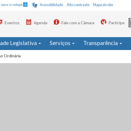
Ir para o rodapé
4
Acessibilidade
Alto contraste
Mapa do site
Eventos
Agenda
Fale com a Câmara
Participe
dade Legislativa
Serviços
Transparência
o Ordinária