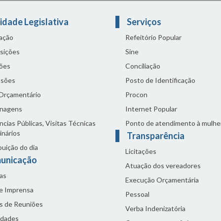
idade Legislativa
Serviços
lação
Refeitório Popular
sições
Sine
ões
Conciliação
sões
Posto de Identificação
 Orçamentário
Procon
nagens
Internet Popular
cias Públicas, Visitas Técnicas
Ponto de atendimento à mulhe
inários
Transparência
buição do dia
Licitações
unicação
Atuação dos vereadores
as
Execução Orçamentária
de Imprensa
Pessoal
s de Reuniões
Verba Indenizatória
idades