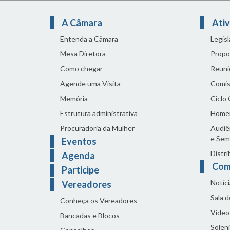
A Câmara
Ativ
Entenda a Câmara
Legis
Mesa Diretora
Propo
Como chegar
Reuni
Agende uma Visita
Comis
Memória
Ciclo
Estrutura administrativa
Home
Procuradoria da Mulher
Audiên
e Sem
Eventos
Distri
Agenda
Com
Participe
Notíci
Vereadores
Sala 
Conheça os Vereadores
Vídeo
Bancadas e Blocos
Solen