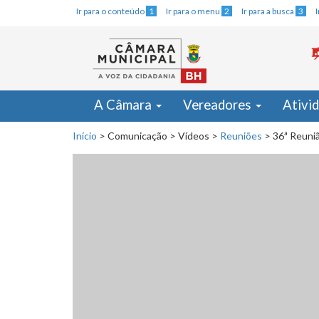
Ir para o conteúdo
1
Ir para o menu
2
Ir para a busca
3
A Câmara
Vereadores
Ativi
Início
>
Comunicação
>
Vídeos
>
Reuniões
>
36ª Reuni