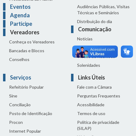
Eventos
Audiências Públicas, Visitas
Técnicas e Seminários
Agenda
Distribuição do dia
Participe
Comunicação
Vereadores
Notícias
Conheça os Vereadores
Sala de Imprensa
Bancadas e Blocos
Vídeos de Reuniões
Conselhos
Solenidades
Serviços
Links Úteis
Refeitório Popular
Fale com a Câmara
Sine
Perguntas Frequentes
Conciliação
Acessibilidade
Posto de Identificação
Termos de uso
Procon
Política de privacidade
(SILAP)
Internet Popular