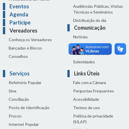
Eventos
Audiências Públicas, Visitas
Técnicas e Seminários
Agenda
Distribuição do dia
Participe
Comunicação
Vereadores
Notícias
Conheça os Vereadores
Sala de Imprensa
Bancadas e Blocos
Vídeos de Reuniões
Conselhos
Solenidades
Serviços
Links Úteis
Refeitório Popular
Fale com a Câmara
Sine
Perguntas Frequentes
Conciliação
Acessibilidade
Posto de Identificação
Termos de uso
Procon
Política de privacidade
(SILAP)
Internet Popular