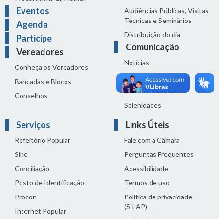
Eventos
Audiências Públicas, Visitas
Técnicas e Seminários
Agenda
Distribuição do dia
Participe
Comunicação
Vereadores
Notícias
Conheça os Vereadores
Sala de Imprensa
Bancadas e Blocos
Vídeos de Reuniões
Conselhos
Solenidades
Serviços
Links Úteis
Refeitório Popular
Fale com a Câmara
Sine
Perguntas Frequentes
Conciliação
Acessibilidade
Posto de Identificação
Termos de uso
Procon
Política de privacidade
(SILAP)
Internet Popular