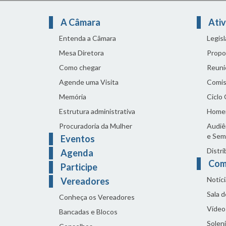
A Câmara
Ativ
Entenda a Câmara
Legis
Mesa Diretora
Propo
Como chegar
Reuni
Agende uma Visita
Comis
Memória
Ciclo
Estrutura administrativa
Home
Procuradoria da Mulher
Audiên
e Sem
Eventos
Distri
Agenda
Com
Participe
Notíci
Vereadores
Sala 
Conheça os Vereadores
Vídeo
Bancadas e Blocos
Solen