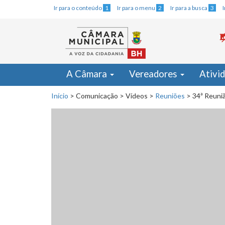
Ir para o conteúdo
1
Ir para o menu
2
Ir para a busca
3
A Câmara
Vereadores
Ativi
Início
>
Comunicação
>
Vídeos
>
Reuniões
>
34ª Reuniã