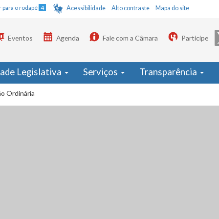
Ir para o rodapé
4
Acessibilidade
Alto contraste
Mapa do site
Eventos
Agenda
Fale com a Câmara
Participe
dade Legislativa
Serviços
Transparência
o Ordinária