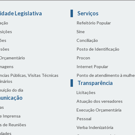
idade Legislativa
Serviços
lação
Refeitório Popular
sições
Sine
ões
Conciliação
sões
Posto de Identificação
 Orçamentário
Procon
nagens
Internet Popular
cias Públicas, Visitas Técnicas
Ponto de atendimento à mulhe
inários
Transparência
buição do dia
Licitações
unicação
Atuação dos vereadores
as
Execução Orçamentária
de Imprensa
Pessoal
s de Reuniões
Verba Indenizatória
idades