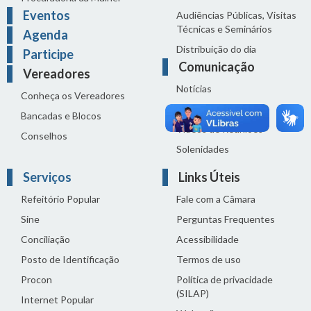
Eventos
Audiências Públicas, Visitas
Técnicas e Seminários
Agenda
Distribuição do dia
Participe
Comunicação
Vereadores
Notícias
Conheça os Vereadores
Sala de Imprensa
Bancadas e Blocos
Vídeos de Reuniões
Conselhos
Solenidades
Serviços
Links Úteis
Refeitório Popular
Fale com a Câmara
Sine
Perguntas Frequentes
Conciliação
Acessibilidade
Posto de Identificação
Termos de uso
Procon
Política de privacidade
(SILAP)
Internet Popular