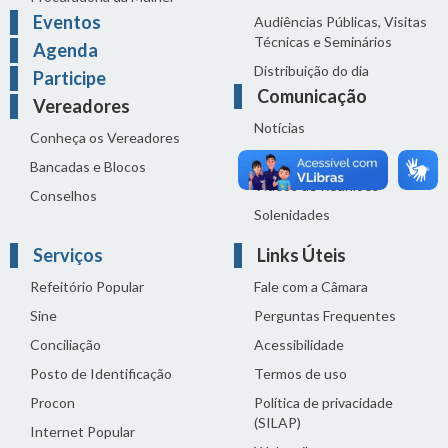
Eventos
Audiências Públicas, Visitas
Técnicas e Seminários
Agenda
Distribuição do dia
Participe
Comunicação
Vereadores
Notícias
Conheça os Vereadores
Sala de Imprensa
Bancadas e Blocos
Vídeos de Reuniões
Conselhos
Solenidades
Serviços
Links Úteis
Refeitório Popular
Fale com a Câmara
Sine
Perguntas Frequentes
Conciliação
Acessibilidade
Posto de Identificação
Termos de uso
Procon
Política de privacidade
(SILAP)
Internet Popular