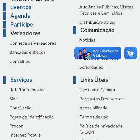
Eventos
Audiências Públicas, Visitas
Técnicas e Seminários
Agenda
Distribuição do dia
Participe
Comunicação
Vereadores
Notícias
Conheça os Vereadores
Sala de Imprensa
Bancadas e Blocos
Vídeos de Reuniões
Conselhos
Solenidades
Serviços
Links Úteis
Refeitório Popular
Fale com a Câmara
Sine
Perguntas Frequentes
Conciliação
Acessibilidade
Posto de Identificação
Termos de uso
Procon
Política de privacidade
(SILAP)
Internet Popular