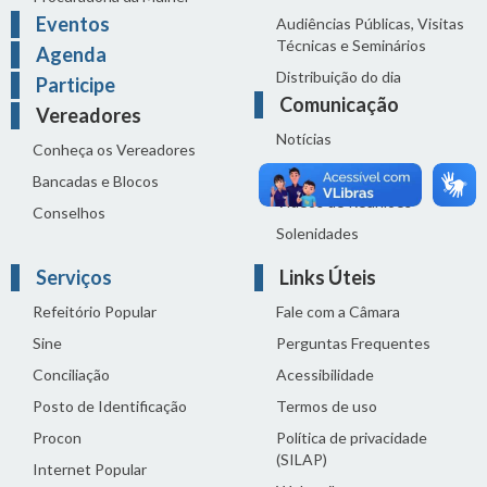
Eventos
Audiências Públicas, Visitas
Técnicas e Seminários
Agenda
Distribuição do dia
Participe
Comunicação
Vereadores
Notícias
Conheça os Vereadores
Sala de Imprensa
Bancadas e Blocos
Vídeos de Reuniões
Conselhos
Solenidades
Serviços
Links Úteis
Refeitório Popular
Fale com a Câmara
Sine
Perguntas Frequentes
Conciliação
Acessibilidade
Posto de Identificação
Termos de uso
Procon
Política de privacidade
(SILAP)
Internet Popular