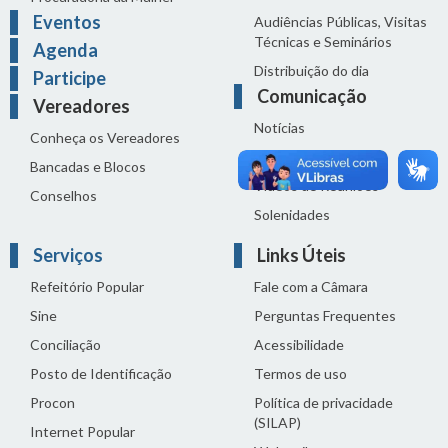
Eventos
Audiências Públicas, Visitas
Técnicas e Seminários
Agenda
Distribuição do dia
Participe
Comunicação
Vereadores
Notícias
Conheça os Vereadores
Sala de Imprensa
Bancadas e Blocos
Vídeos de Reuniões
Conselhos
Solenidades
Serviços
Links Úteis
Refeitório Popular
Fale com a Câmara
Sine
Perguntas Frequentes
Conciliação
Acessibilidade
Posto de Identificação
Termos de uso
Procon
Política de privacidade
(SILAP)
Internet Popular