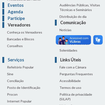
Eventos
Audiências Públicas, Visitas
Técnicas e Seminários
Agenda
Distribuição do dia
Participe
Comunicação
Vereadores
Notícias
Conheça os Vereadores
Sala de Imprensa
Bancadas e Blocos
Vídeos de Reuniões
Conselhos
Solenidades
Serviços
Links Úteis
Refeitório Popular
Fale com a Câmara
Sine
Perguntas Frequentes
Conciliação
Acessibilidade
Posto de Identificação
Termos de uso
Procon
Política de privacidade
(SILAP)
Internet Popular