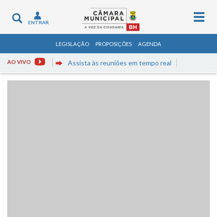
Togg
Toggle
ENTRAR
navig
navigation
LEGISLAÇÃO
PROPOSIÇÕES
AGENDA
AO VIVO
Assista às reuniões em tempo real