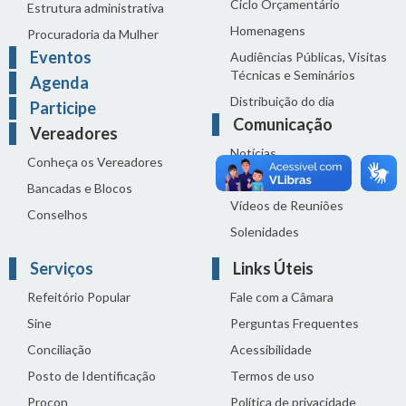
Ciclo Orçamentário
Estrutura administrativa
Homenagens
Procuradoria da Mulher
Eventos
Audiências Públicas, Visitas
Técnicas e Seminários
Agenda
Distribuição do dia
Participe
Comunicação
Vereadores
Notícias
Conheça os Vereadores
Sala de Imprensa
Bancadas e Blocos
Vídeos de Reuniões
Conselhos
Solenidades
Serviços
Links Úteis
Refeitório Popular
Fale com a Câmara
Sine
Perguntas Frequentes
Conciliação
Acessibilidade
Posto de Identificação
Termos de uso
Procon
Política de privacidade