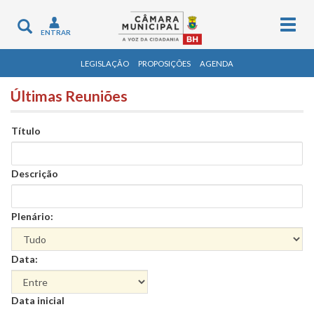
Togg
Toggle
ENTRAR
navig
navigation
LEGISLAÇÃO
PROPOSIÇÕES
AGENDA
Últimas Reuniões
Título
Descrição
Plenário:
Data:
Data
Data inicial