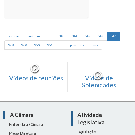
« início
‹ anterior
…
343
344
345
346
347
348
349
350
351
…
próximo ›
fim »
Vídeos de reuniões
Vídeos de
Solenidades
A Câmara
Atividade
Legislativa
Entenda a Câmara
Legislação
Mesa Diretora