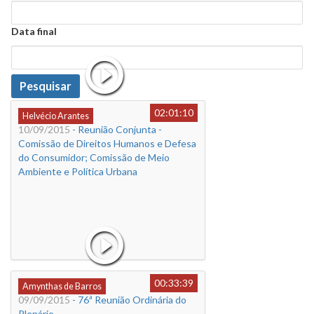
Data
Data final
Data
Pesquisar
02:01:10
Helvécio Arantes
10/09/2015
- Reunião Conjunta -
Comissão de Direitos Humanos e Defesa
do Consumidor; Comissão de Meio
Ambiente e Política Urbana
00:33:39
Amynthas de Barros
09/09/2015
- 76ª Reunião Ordinária do
Plenário