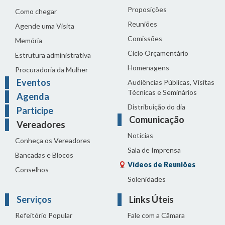
Proposições
Como chegar
Reuniões
Agende uma Visita
Comissões
Memória
Ciclo Orçamentário
Estrutura administrativa
Homenagens
Procuradoria da Mulher
Eventos
Audiências Públicas, Visitas
Técnicas e Seminários
Agenda
Distribuição do dia
Participe
Comunicação
Vereadores
Notícias
Conheça os Vereadores
Sala de Imprensa
Bancadas e Blocos
Vídeos de Reuniões
Conselhos
Solenidades
Serviços
Links Úteis
Refeitório Popular
Fale com a Câmara