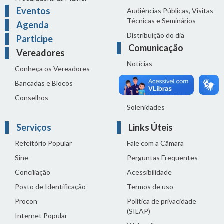
Eventos
Audiências Públicas, Visitas
Técnicas e Seminários
Agenda
Distribuição do dia
Participe
Comunicação
Vereadores
Notícias
Conheça os Vereadores
Sala de Imprensa
Bancadas e Blocos
Vídeos de Reuniões
Conselhos
Solenidades
Serviços
Links Úteis
Refeitório Popular
Fale com a Câmara
Sine
Perguntas Frequentes
Conciliação
Acessibilidade
Posto de Identificação
Termos de uso
Procon
Política de privacidade
(SILAP)
Internet Popular