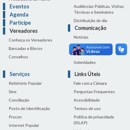
Eventos
Audiências Públicas, Visitas
Técnicas e Seminários
Agenda
Distribuição do dia
Participe
Comunicação
Vereadores
Notícias
Conheça os Vereadores
Sala de Imprensa
Bancadas e Blocos
Vídeos de Reuniões
Conselhos
Solenidades
Serviços
Links Úteis
Refeitório Popular
Fale com a Câmara
Sine
Perguntas Frequentes
Conciliação
Acessibilidade
Posto de Identificação
Termos de uso
Procon
Política de privacidade
(SILAP)
Internet Popular